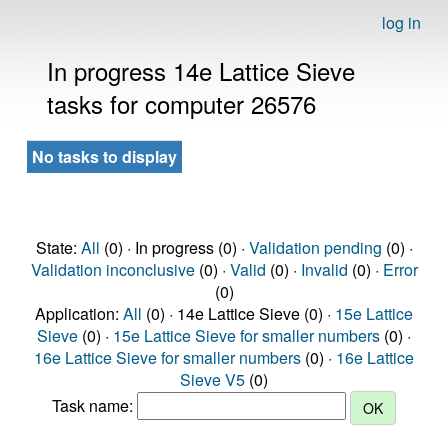
log in
In progress 14e Lattice Sieve
tasks for computer 26576
No tasks to display
State:
All
(0) · In progress (0) ·
Validation pending
(0) ·
Validation inconclusive
(0) ·
Valid
(0) ·
Invalid
(0) ·
Error
(0)
Application:
All
(0) · 14e Lattice Sieve (0) ·
15e Lattice
Sieve
(0) ·
15e Lattice Sieve for smaller numbers
(0) ·
16e Lattice Sieve for smaller numbers
(0) ·
16e Lattice
Sieve V5
(0)
Task name: