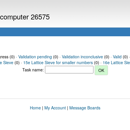
r computer 26575
gress (0) ·
Validation pending
(0) ·
Validation inconclusive
(0) ·
Valid
(0) 
ce Sieve
(0) ·
15e Lattice Sieve for smaller numbers
(0) ·
16e Lattice Si
Task name:
Home
|
My Account
|
Message Boards