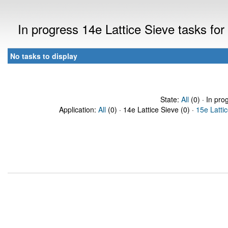
In progress 14e Lattice Sieve tasks fo
No tasks to display
State:
All
(0) · In pro
Application:
All
(0) · 14e Lattice Sieve (0) ·
15e Latti