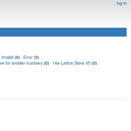
log in
·
Invalid
(0) ·
Error
(0)
eve for smaller numbers
(0) ·
16e Lattice Sieve V5
(0)