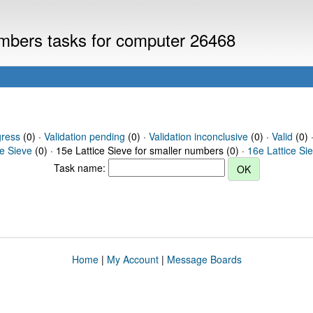
numbers tasks for computer 26468
gress
(0) ·
Validation pending
(0) ·
Validation inconclusive
(0) ·
Valid
(0) ·
ce Sieve
(0) · 15e Lattice Sieve for smaller numbers (0) ·
16e Lattice Si
Task name:
Home
|
My Account
|
Message Boards