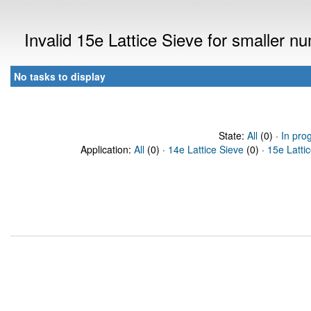
Invalid 15e Lattice Sieve for smaller 
No tasks to display
State:
All
(0) ·
In pro
Application:
All
(0) ·
14e Lattice Sieve
(0) ·
15e Latti