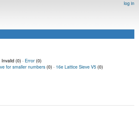
log in
 Invalid (0) ·
Error
(0)
eve for smaller numbers
(0) ·
16e Lattice Sieve V5
(0)