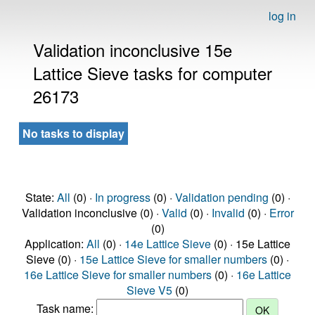
log in
Validation inconclusive 15e
Lattice Sieve tasks for computer
26173
No tasks to display
State:
All
(0) ·
In progress
(0) ·
Validation pending
(0) ·
Validation inconclusive (0) ·
Valid
(0) ·
Invalid
(0) ·
Error
(0)
Application:
All
(0) ·
14e Lattice Sieve
(0) · 15e Lattice
Sieve (0) ·
15e Lattice Sieve for smaller numbers
(0) ·
16e Lattice Sieve for smaller numbers
(0) ·
16e Lattice
Sieve V5
(0)
Task name: