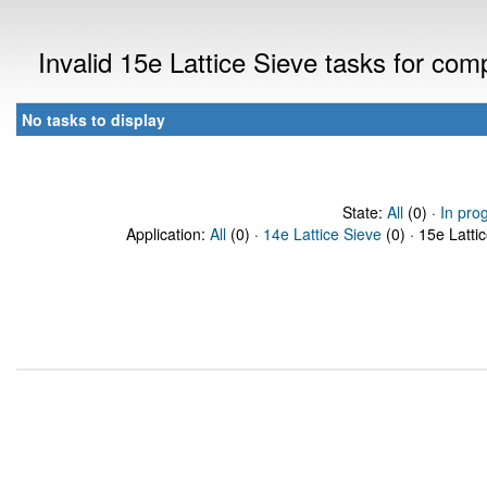
Invalid 15e Lattice Sieve tasks for co
No tasks to display
State:
All
(0) ·
In pro
Application:
All
(0) ·
14e Lattice Sieve
(0) · 15e Latti