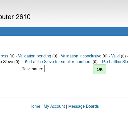
mputer 2610
gress
(0) ·
Validation pending
(0) ·
Validation inconclusive
(0) ·
Valid
(0) ·
ce Sieve (0) ·
15e Lattice Sieve for smaller numbers
(0) ·
16e Lattice Si
Task name:
Home
|
My Account
|
Message Boards