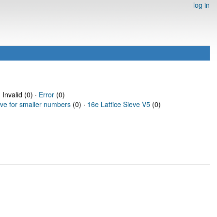
log in
 Invalid (0) ·
Error
(0)
eve for smaller numbers
(0) ·
16e Lattice Sieve V5
(0)