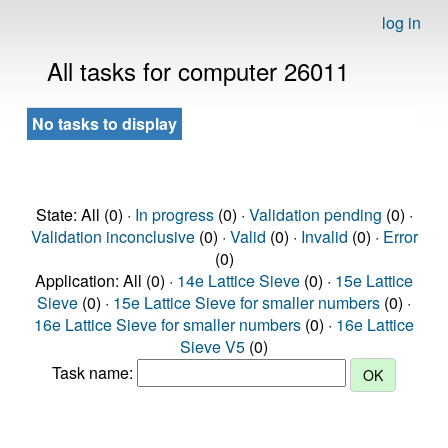
log in
All tasks for computer 26011
No tasks to display
State: All (0) ·
In progress
(0) ·
Validation pending
(0) ·
Validation inconclusive
(0) ·
Valid
(0) ·
Invalid
(0) ·
Error
(0)
Application: All (0) ·
14e Lattice Sieve
(0) ·
15e Lattice
Sieve
(0) ·
15e Lattice Sieve for smaller numbers
(0) ·
16e Lattice Sieve for smaller numbers
(0) ·
16e Lattice
Sieve V5
(0)
Task name: