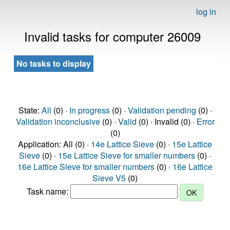
log in
Invalid tasks for computer 26009
No tasks to display
State:
All
(0) ·
In progress
(0) ·
Validation pending
(0) ·
Validation inconclusive
(0) ·
Valid
(0) · Invalid (0) ·
Error
(0)
Application: All (0) ·
14e Lattice Sieve
(0) ·
15e Lattice
Sieve
(0) ·
15e Lattice Sieve for smaller numbers
(0) ·
16e Lattice Sieve for smaller numbers
(0) ·
16e Lattice
Sieve V5
(0)
Task name: