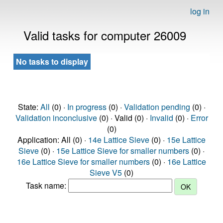
log in
Valid tasks for computer 26009
No tasks to display
State:
All
(0) ·
In progress
(0) ·
Validation pending
(0) ·
Validation inconclusive
(0) · Valid (0) ·
Invalid
(0) ·
Error
(0)
Application: All (0) ·
14e Lattice Sieve
(0) ·
15e Lattice
Sieve
(0) ·
15e Lattice Sieve for smaller numbers
(0) ·
16e Lattice Sieve for smaller numbers
(0) ·
16e Lattice
Sieve V5
(0)
Task name: