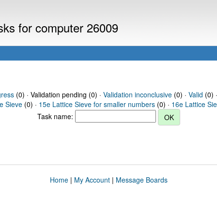
asks for computer 26009
gress
(0) · Validation pending (0) ·
Validation inconclusive
(0) ·
Valid
(0) 
ce Sieve
(0) ·
15e Lattice Sieve for smaller numbers
(0) ·
16e Lattice Si
Task name:
Home
|
My Account
|
Message Boards