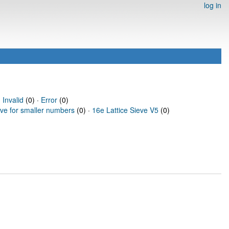
log in
·
Invalid
(0) ·
Error
(0)
eve for smaller numbers
(0) ·
16e Lattice Sieve V5
(0)