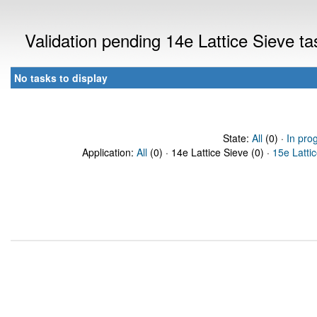
Validation pending 14e Lattice Sieve t
No tasks to display
State:
All
(0) ·
In pro
Application:
All
(0) · 14e Lattice Sieve (0) ·
15e Latti