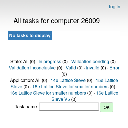
log in
All tasks for computer 26009
No tasks to display
State: All (0) ·
In progress
(0) ·
Validation pending
(0) ·
Validation inconclusive
(0) ·
Valid
(0) ·
Invalid
(0) ·
Error
(0)
Application: All (0) ·
14e Lattice Sieve
(0) ·
15e Lattice
Sieve
(0) ·
15e Lattice Sieve for smaller numbers
(0) ·
16e Lattice Sieve for smaller numbers
(0) ·
16e Lattice
Sieve V5
(0)
Task name: