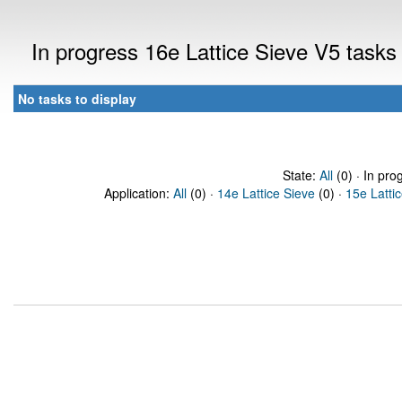
In progress 16e Lattice Sieve V5 task
No tasks to display
State:
All
(0) · In pro
Application:
All
(0) ·
14e Lattice Sieve
(0) ·
15e Latti