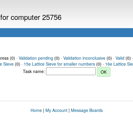
s for computer 25756
gress (0) ·
Validation pending
(0) ·
Validation inconclusive
(0) ·
Valid
(0) 
ce Sieve
(0) ·
15e Lattice Sieve for smaller numbers
(0) ·
16e Lattice Si
Task name:
Home
|
My Account
|
Message Boards