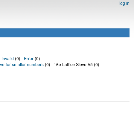
log in
·
Invalid
(0) ·
Error
(0)
eve for smaller numbers
(0) · 16e Lattice Sieve V5 (0)