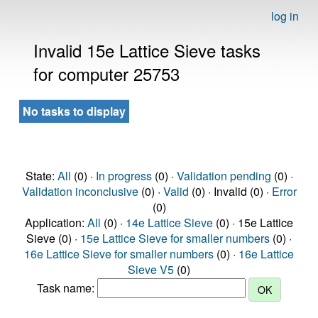
log in
Invalid 15e Lattice Sieve tasks
for computer 25753
No tasks to display
State:
All
(0) ·
In progress
(0) ·
Validation pending
(0) ·
Validation inconclusive
(0) ·
Valid
(0) · Invalid (0) ·
Error
(0)
Application:
All
(0) ·
14e Lattice Sieve
(0) · 15e Lattice
Sieve (0) ·
15e Lattice Sieve for smaller numbers
(0) ·
16e Lattice Sieve for smaller numbers
(0) ·
16e Lattice
Sieve V5
(0)
Task name: