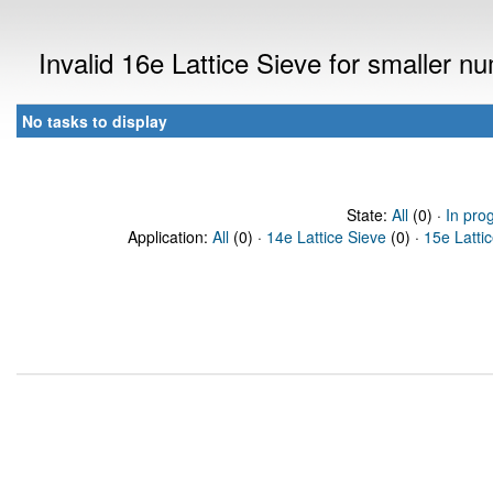
Invalid 16e Lattice Sieve for smaller 
No tasks to display
State:
All
(0) ·
In pro
Application:
All
(0) ·
14e Lattice Sieve
(0) ·
15e Latti