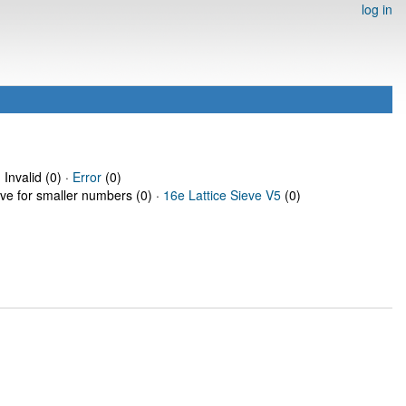
log in
 Invalid (0) ·
Error
(0)
eve for smaller numbers (0) ·
16e Lattice Sieve V5
(0)