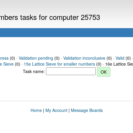
numbers tasks for computer 25753
gress
(0) ·
Validation pending
(0) ·
Validation inconclusive
(0) ·
Valid
(0) ·
ce Sieve
(0) ·
15e Lattice Sieve for smaller numbers
(0) · 16e Lattice Si
Task name:
Home
|
My Account
|
Message Boards