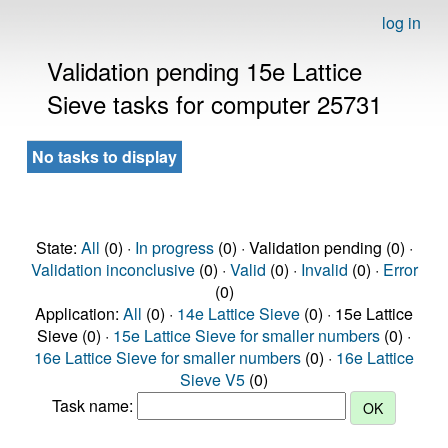
log in
Validation pending 15e Lattice
Sieve tasks for computer 25731
No tasks to display
State:
All
(0) ·
In progress
(0) · Validation pending (0) ·
Validation inconclusive
(0) ·
Valid
(0) ·
Invalid
(0) ·
Error
(0)
Application:
All
(0) ·
14e Lattice Sieve
(0) · 15e Lattice
Sieve (0) ·
15e Lattice Sieve for smaller numbers
(0) ·
16e Lattice Sieve for smaller numbers
(0) ·
16e Lattice
Sieve V5
(0)
Task name: