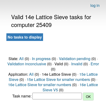
log in
Valid 14e Lattice Sieve tasks for
computer 25409
No tasks to display
State:
All
(0) ·
In progress
(0) ·
Validation pending
(0) ·
Validation inconclusive
(0) · Valid (0) ·
Invalid
(0) ·
Error
(0)
Application:
All
(0) · 14e Lattice Sieve (0) ·
15e Lattice
Sieve
(0) ·
15e Lattice Sieve for smaller numbers
(0) ·
16e Lattice Sieve for smaller numbers
(0) ·
16e Lattice
Sieve V5
(0)
Task name: