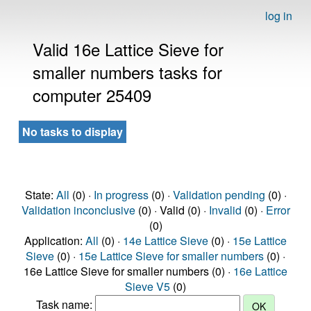
log in
Valid 16e Lattice Sieve for
smaller numbers tasks for
computer 25409
No tasks to display
State:
All
(0) ·
In progress
(0) ·
Validation pending
(0) ·
Validation inconclusive
(0) · Valid (0) ·
Invalid
(0) ·
Error
(0)
Application:
All
(0) ·
14e Lattice Sieve
(0) ·
15e Lattice
Sieve
(0) ·
15e Lattice Sieve for smaller numbers
(0) ·
16e Lattice Sieve for smaller numbers (0) ·
16e Lattice
Sieve V5
(0)
Task name: