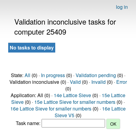
log in
Validation inconclusive tasks for
computer 25409
No tasks to display
State:
All
(0) ·
In progress
(0) ·
Validation pending
(0) ·
Validation inconclusive (0) ·
Valid
(0) ·
Invalid
(0) ·
Error
(0)
Application: All (0) ·
14e Lattice Sieve
(0) ·
15e Lattice
Sieve
(0) ·
15e Lattice Sieve for smaller numbers
(0) ·
16e Lattice Sieve for smaller numbers
(0) ·
16e Lattice
Sieve V5
(0)
Task name: