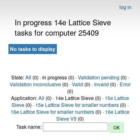
log in
In progress 14e Lattice Sieve
tasks for computer 25409
No tasks to display
State:
All
(0) · In progress (0) ·
Validation pending
(0) ·
Validation inconclusive
(0) ·
Valid
(0) ·
Invalid
(0) ·
Error
(0)
Application:
All
(0) · 14e Lattice Sieve (0) ·
15e Lattice
Sieve
(0) ·
15e Lattice Sieve for smaller numbers
(0) ·
16e Lattice Sieve for smaller numbers
(0) ·
16e Lattice
Sieve V5
(0)
Task name: