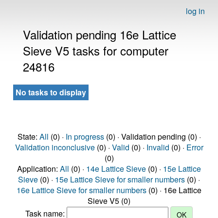
log in
Validation pending 16e Lattice
Sieve V5 tasks for computer
24816
No tasks to display
State:
All
(0) ·
In progress
(0) · Validation pending (0) ·
Validation inconclusive
(0) ·
Valid
(0) ·
Invalid
(0) ·
Error
(0)
Application:
All
(0) ·
14e Lattice Sieve
(0) ·
15e Lattice
Sieve
(0) ·
15e Lattice Sieve for smaller numbers
(0) ·
16e Lattice Sieve for smaller numbers
(0) · 16e Lattice
Sieve V5 (0)
Task name: