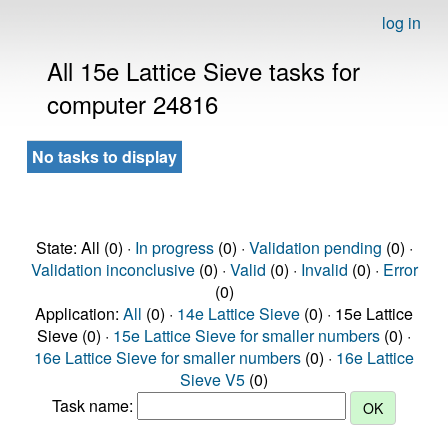
log in
All 15e Lattice Sieve tasks for
computer 24816
No tasks to display
State: All (0) ·
In progress
(0) ·
Validation pending
(0) ·
Validation inconclusive
(0) ·
Valid
(0) ·
Invalid
(0) ·
Error
(0)
Application:
All
(0) ·
14e Lattice Sieve
(0) · 15e Lattice
Sieve (0) ·
15e Lattice Sieve for smaller numbers
(0) ·
16e Lattice Sieve for smaller numbers
(0) ·
16e Lattice
Sieve V5
(0)
Task name: