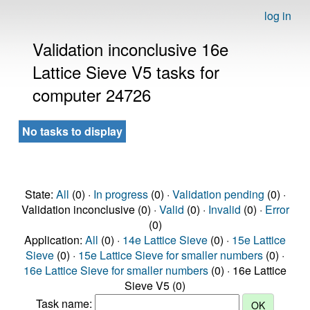
log in
Validation inconclusive 16e
Lattice Sieve V5 tasks for
computer 24726
No tasks to display
State:
All
(0) ·
In progress
(0) ·
Validation pending
(0) ·
Validation inconclusive (0) ·
Valid
(0) ·
Invalid
(0) ·
Error
(0)
Application:
All
(0) ·
14e Lattice Sieve
(0) ·
15e Lattice
Sieve
(0) ·
15e Lattice Sieve for smaller numbers
(0) ·
16e Lattice Sieve for smaller numbers
(0) · 16e Lattice
Sieve V5 (0)
Task name: