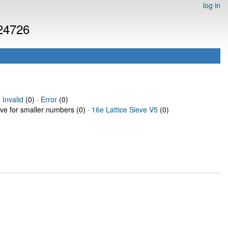
log in
 24726
·
Invalid
(0) ·
Error
(0)
eve for smaller numbers (0) ·
16e Lattice Sieve V5
(0)