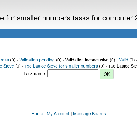
eve for smaller numbers tasks for computer
gress
(0) ·
Validation pending
(0) · Validation inconclusive (0) ·
Valid
(0) 
ce Sieve
(0) ·
15e Lattice Sieve for smaller numbers
(0) · 16e Lattice Si
Task name:
Home
|
My Account
|
Message Boards