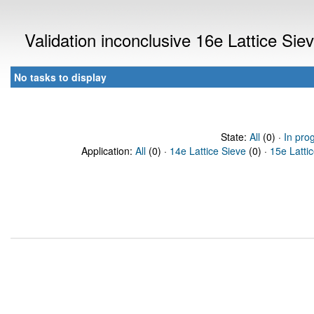
Validation inconclusive 16e Lattice Si
No tasks to display
State:
All
(0) ·
In pro
Application:
All
(0) ·
14e Lattice Sieve
(0) ·
15e Latti