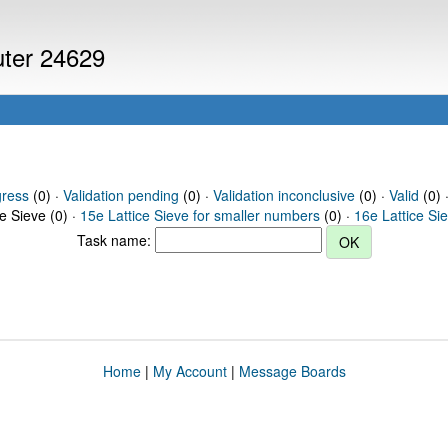
uter 24629
gress
(0) ·
Validation pending
(0) ·
Validation inconclusive
(0) ·
Valid
(0) 
ce Sieve (0) ·
15e Lattice Sieve for smaller numbers
(0) ·
16e Lattice Si
Task name:
Home
|
My Account
|
Message Boards