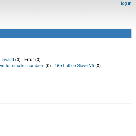
log in
·
Invalid
(0) · Error (0)
eve for smaller numbers
(0) ·
16e Lattice Sieve V5
(0)