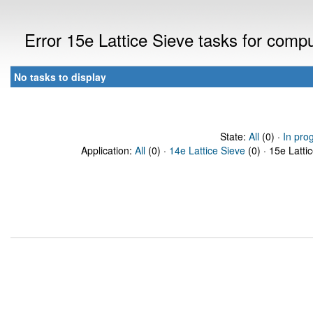
Error 15e Lattice Sieve tasks for comp
No tasks to display
State:
All
(0) ·
In pro
Application:
All
(0) ·
14e Lattice Sieve
(0) · 15e Latti