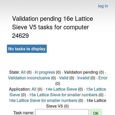
log in
Validation pending 16e Lattice
Sieve V5 tasks for computer
24629
No tasks to display
State:
All
(0) ·
In progress
(0) · Validation pending (0) ·
Validation inconclusive
(0) ·
Valid
(0) ·
Invalid
(0) ·
Error
(0)
Application:
All
(0) ·
14e Lattice Sieve
(0) ·
15e Lattice
Sieve
(0) ·
15e Lattice Sieve for smaller numbers
(0) ·
16e Lattice Sieve for smaller numbers
(0) · 16e Lattice
Sieve V5 (0)
Task name: