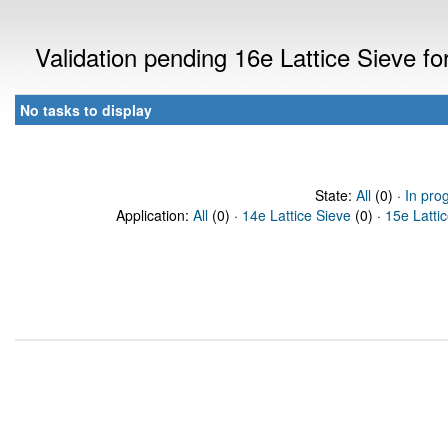
Validation pending 16e Lattice Sieve f
No tasks to display
State:
All
(0) ·
In pro
Application:
All
(0) ·
14e Lattice Sieve
(0) ·
15e Latti