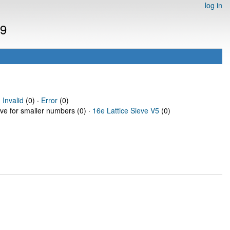
log in
29
·
Invalid
(0) ·
Error
(0)
eve for smaller numbers (0) ·
16e Lattice Sieve V5
(0)