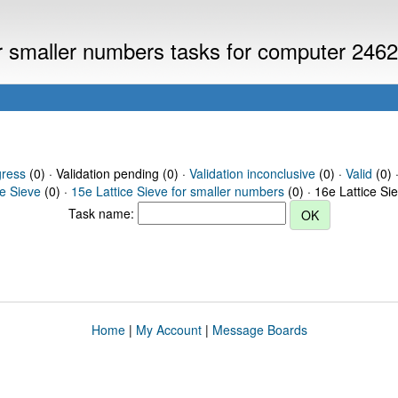
or smaller numbers tasks for computer 246
gress
(0) · Validation pending (0) ·
Validation inconclusive
(0) ·
Valid
(0) 
ce Sieve
(0) ·
15e Lattice Sieve for smaller numbers
(0) · 16e Lattice Si
Task name:
Home
|
My Account
|
Message Boards