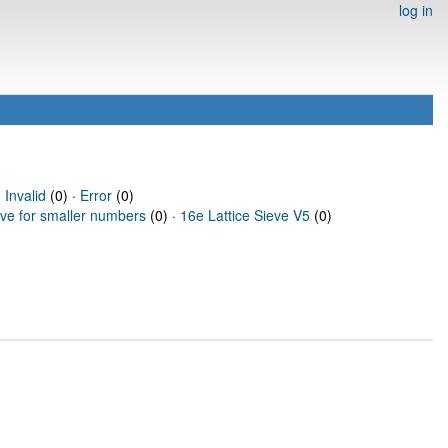
log in
·
Invalid
(0) ·
Error
(0)
eve for smaller numbers
(0) ·
16e Lattice Sieve V5
(0)