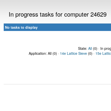
In progress tasks for computer 24629
No tasks to display
State:
All
(0) · In pro
Application: All (0) ·
14e Lattice Sieve
(0) ·
15e Latti