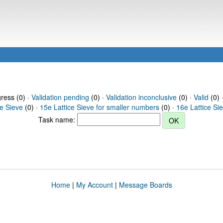
gress (0) ·
Validation pending
(0) ·
Validation inconclusive
(0) ·
Valid
(0) 
ce Sieve
(0) ·
15e Lattice Sieve for smaller numbers
(0) ·
16e Lattice Si
Task name:
Home
|
My Account
|
Message Boards