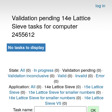
log in
Validation pending 14e Lattice
Sieve tasks for computer
2455612
No tasks to display
State:
All
(0) ·
In progress
(0) · Validation pending (0) ·
Validation inconclusive
(0) ·
Valid
(0) ·
Invalid
(0) ·
Error
(0)
Application:
All
(0) · 14e Lattice Sieve (0) ·
15e Lattice
Sieve
(0) ·
15e Lattice Sieve for smaller numbers
(0) ·
16e Lattice Sieve for smaller numbers
(0) ·
16e Lattice
Sieve V5
(0)
Task name: