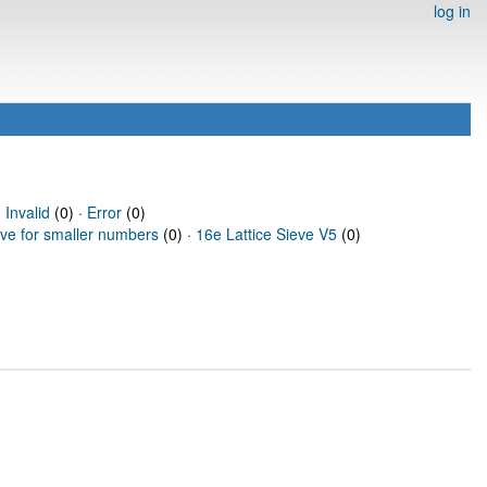
log in
·
Invalid
(0) ·
Error
(0)
eve for smaller numbers
(0) ·
16e Lattice Sieve V5
(0)