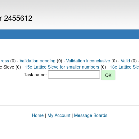
er 2455612
gress
(0) ·
Validation pending
(0) ·
Validation inconclusive
(0) ·
Valid
(0) 
ce Sieve (0) ·
15e Lattice Sieve for smaller numbers
(0) ·
16e Lattice Si
Task name:
Home
|
My Account
|
Message Boards