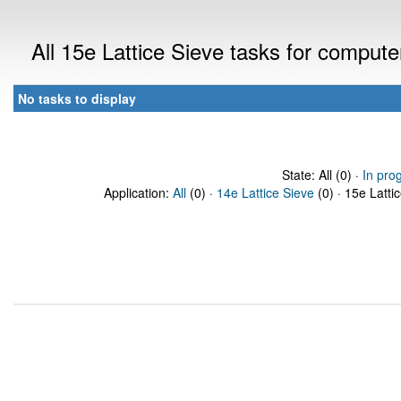
All 15e Lattice Sieve tasks for comput
No tasks to display
State: All (0) ·
In pro
Application:
All
(0) ·
14e Lattice Sieve
(0) · 15e Latti