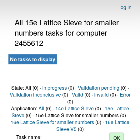
log in
All 15e Lattice Sieve for smaller
numbers tasks for computer
2455612
No tasks to display
State: All (0) ·
In progress
(0) ·
Validation pending
(0) ·
Validation inconclusive
(0) ·
Valid
(0) ·
Invalid
(0) ·
Error
(0)
Application:
All
(0) ·
14e Lattice Sieve
(0) ·
15e Lattice
Sieve
(0) · 15e Lattice Sieve for smaller numbers (0) ·
16e Lattice Sieve for smaller numbers
(0) ·
16e Lattice
Sieve V5
(0)
Task name: