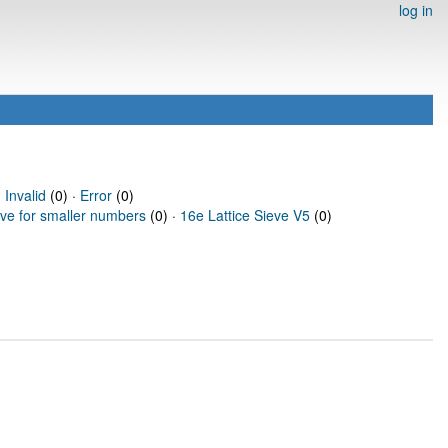
log in
·
Invalid
(0) ·
Error
(0)
eve for smaller numbers
(0) ·
16e Lattice Sieve V5
(0)