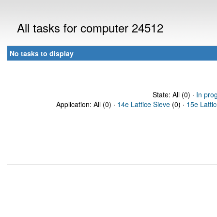
All tasks for computer 24512
No tasks to display
State: All (0) ·
In pro
Application: All (0) ·
14e Lattice Sieve
(0) ·
15e Latti