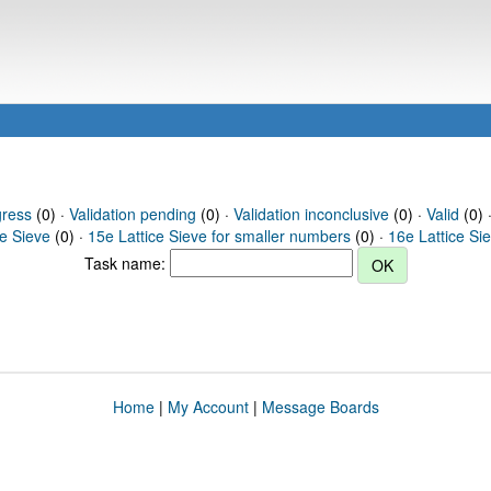
gress
(0) ·
Validation pending
(0) ·
Validation inconclusive
(0) ·
Valid
(0) 
ce Sieve
(0) ·
15e Lattice Sieve for smaller numbers
(0) ·
16e Lattice Si
Task name:
Home
|
My Account
|
Message Boards