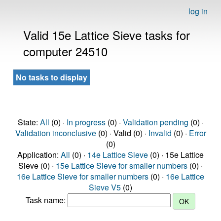
log in
Valid 15e Lattice Sieve tasks for
computer 24510
No tasks to display
State:
All
(0) ·
In progress
(0) ·
Validation pending
(0) ·
Validation inconclusive
(0) · Valid (0) ·
Invalid
(0) ·
Error
(0)
Application:
All
(0) ·
14e Lattice Sieve
(0) · 15e Lattice
Sieve (0) ·
15e Lattice Sieve for smaller numbers
(0) ·
16e Lattice Sieve for smaller numbers
(0) ·
16e Lattice
Sieve V5
(0)
Task name: