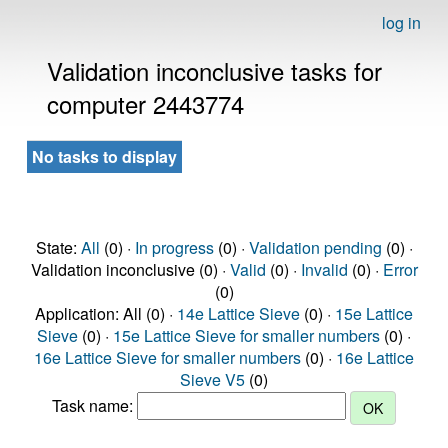
log in
Validation inconclusive tasks for
computer 2443774
No tasks to display
State:
All
(0) ·
In progress
(0) ·
Validation pending
(0) ·
Validation inconclusive (0) ·
Valid
(0) ·
Invalid
(0) ·
Error
(0)
Application: All (0) ·
14e Lattice Sieve
(0) ·
15e Lattice
Sieve
(0) ·
15e Lattice Sieve for smaller numbers
(0) ·
16e Lattice Sieve for smaller numbers
(0) ·
16e Lattice
Sieve V5
(0)
Task name: