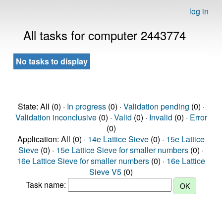
log in
All tasks for computer 2443774
No tasks to display
State: All (0) ·
In progress
(0) ·
Validation pending
(0) ·
Validation inconclusive
(0) ·
Valid
(0) ·
Invalid
(0) ·
Error
(0)
Application: All (0) ·
14e Lattice Sieve
(0) ·
15e Lattice
Sieve
(0) ·
15e Lattice Sieve for smaller numbers
(0) ·
16e Lattice Sieve for smaller numbers
(0) ·
16e Lattice
Sieve V5
(0)
Task name: