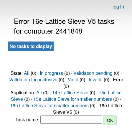
log in
Error 16e Lattice Sieve V5 tasks
for computer 2441848
No tasks to display
State:
All
(0) ·
In progress
(0) ·
Validation pending
(0) ·
Validation inconclusive
(0) ·
Valid
(0) ·
Invalid
(0) · Error
(0)
Application:
All
(0) ·
14e Lattice Sieve
(0) ·
15e Lattice
Sieve
(0) ·
15e Lattice Sieve for smaller numbers
(0) ·
16e Lattice Sieve for smaller numbers
(0) · 16e Lattice
Sieve V5 (0)
Task name: