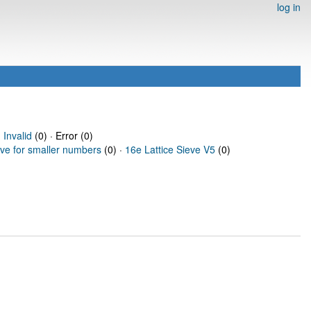
log in
·
Invalid
(0) · Error (0)
eve for smaller numbers
(0) ·
16e Lattice Sieve V5
(0)