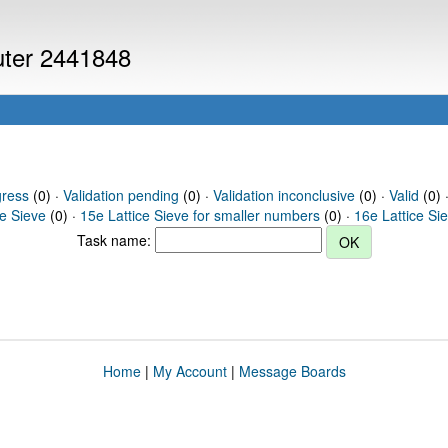
puter 2441848
gress
(0) ·
Validation pending
(0) ·
Validation inconclusive
(0) ·
Valid
(0) 
ce Sieve
(0) ·
15e Lattice Sieve for smaller numbers
(0) ·
16e Lattice Si
Task name:
Home
|
My Account
|
Message Boards