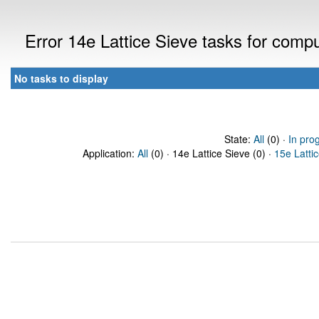
Error 14e Lattice Sieve tasks for com
No tasks to display
State:
All
(0) ·
In pro
Application:
All
(0) · 14e Lattice Sieve (0) ·
15e Latti