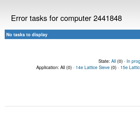
Error tasks for computer 2441848
No tasks to display
State:
All
(0) ·
In pro
Application: All (0) ·
14e Lattice Sieve
(0) ·
15e Latti