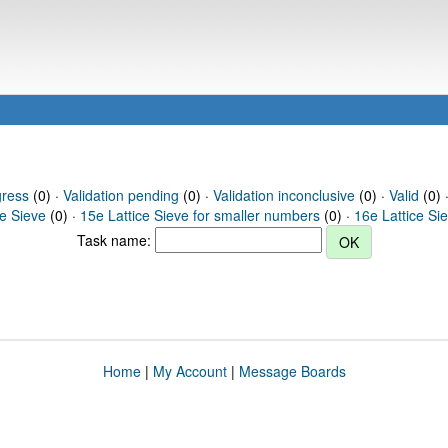
gress
(0) ·
Validation pending
(0) ·
Validation inconclusive
(0) ·
Valid
(0) 
ce Sieve
(0) ·
15e Lattice Sieve for smaller numbers
(0) ·
16e Lattice Si
Task name:
Home
|
My Account
|
Message Boards