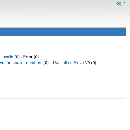
log in
·
Invalid
(0) · Error (0)
eve for smaller numbers
(0) ·
16e Lattice Sieve V5
(0)