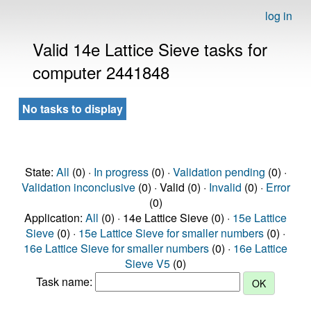
log in
Valid 14e Lattice Sieve tasks for
computer 2441848
No tasks to display
State:
All
(0) ·
In progress
(0) ·
Validation pending
(0) ·
Validation inconclusive
(0) · Valid (0) ·
Invalid
(0) ·
Error
(0)
Application:
All
(0) · 14e Lattice Sieve (0) ·
15e Lattice
Sieve
(0) ·
15e Lattice Sieve for smaller numbers
(0) ·
16e Lattice Sieve for smaller numbers
(0) ·
16e Lattice
Sieve V5
(0)
Task name: