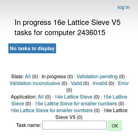
log in
In progress 16e Lattice Sieve V5
tasks for computer 2436015
No tasks to display
State:
All
(0) · In progress (0) ·
Validation pending
(0) ·
Validation inconclusive
(0) ·
Valid
(0) ·
Invalid
(0) ·
Error
(0)
Application:
All
(0) ·
14e Lattice Sieve
(0) ·
15e Lattice
Sieve
(0) ·
15e Lattice Sieve for smaller numbers
(0) ·
16e Lattice Sieve for smaller numbers
(0) · 16e Lattice
Sieve V5 (0)
Task name: