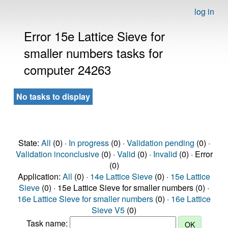
log in
Error 15e Lattice Sieve for
smaller numbers tasks for
computer 24263
No tasks to display
State:
All
(0) ·
In progress
(0) ·
Validation pending
(0) ·
Validation inconclusive
(0) ·
Valid
(0) ·
Invalid
(0) · Error
(0)
Application:
All
(0) ·
14e Lattice Sieve
(0) ·
15e Lattice
Sieve
(0) · 15e Lattice Sieve for smaller numbers (0) ·
16e Lattice Sieve for smaller numbers
(0) ·
16e Lattice
Sieve V5
(0)
Task name: