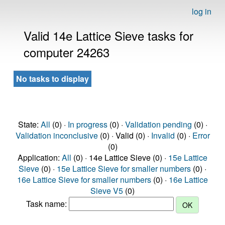
log in
Valid 14e Lattice Sieve tasks for
computer 24263
No tasks to display
State:
All
(0) ·
In progress
(0) ·
Validation pending
(0) ·
Validation inconclusive
(0) · Valid (0) ·
Invalid
(0) ·
Error
(0)
Application:
All
(0) · 14e Lattice Sieve (0) ·
15e Lattice
Sieve
(0) ·
15e Lattice Sieve for smaller numbers
(0) ·
16e Lattice Sieve for smaller numbers
(0) ·
16e Lattice
Sieve V5
(0)
Task name: