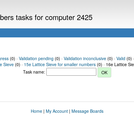
mbers tasks for computer 2425
gress
(0) ·
Validation pending
(0) ·
Validation inconclusive
(0) ·
Valid
(0) 
ce Sieve
(0) ·
15e Lattice Sieve for smaller numbers
(0) · 16e Lattice Si
Task name:
Home
|
My Account
|
Message Boards