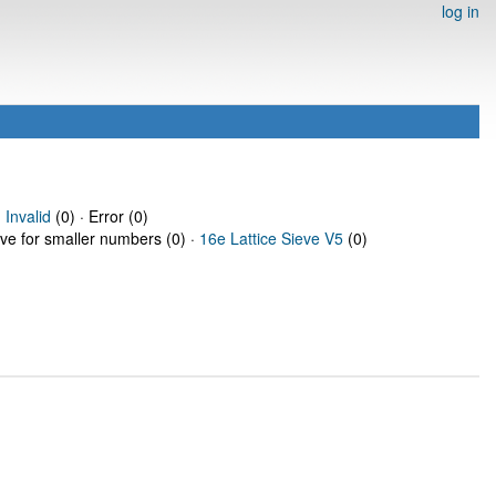
log in
·
Invalid
(0) · Error (0)
eve for smaller numbers (0) ·
16e Lattice Sieve V5
(0)