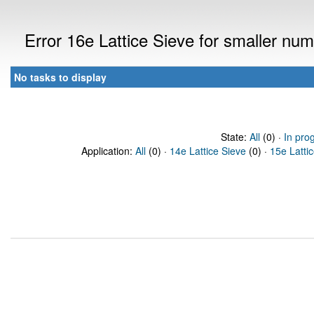
Error 16e Lattice Sieve for smaller nu
No tasks to display
State:
All
(0) ·
In pro
Application:
All
(0) ·
14e Lattice Sieve
(0) ·
15e Latti