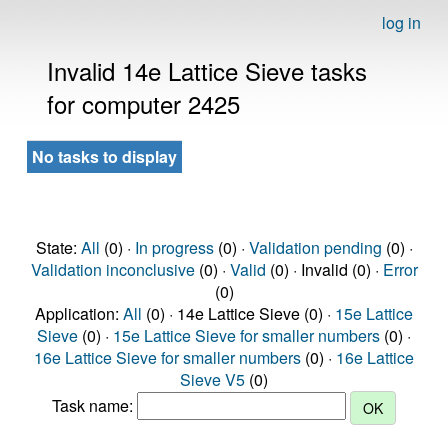
log in
Invalid 14e Lattice Sieve tasks
for computer 2425
No tasks to display
State:
All
(0) ·
In progress
(0) ·
Validation pending
(0) ·
Validation inconclusive
(0) ·
Valid
(0) · Invalid (0) ·
Error
(0)
Application:
All
(0) · 14e Lattice Sieve (0) ·
15e Lattice
Sieve
(0) ·
15e Lattice Sieve for smaller numbers
(0) ·
16e Lattice Sieve for smaller numbers
(0) ·
16e Lattice
Sieve V5
(0)
Task name: