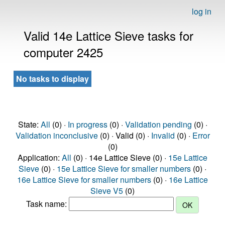
log in
Valid 14e Lattice Sieve tasks for
computer 2425
No tasks to display
State:
All
(0) ·
In progress
(0) ·
Validation pending
(0) ·
Validation inconclusive
(0) · Valid (0) ·
Invalid
(0) ·
Error
(0)
Application:
All
(0) · 14e Lattice Sieve (0) ·
15e Lattice
Sieve
(0) ·
15e Lattice Sieve for smaller numbers
(0) ·
16e Lattice Sieve for smaller numbers
(0) ·
16e Lattice
Sieve V5
(0)
Task name: