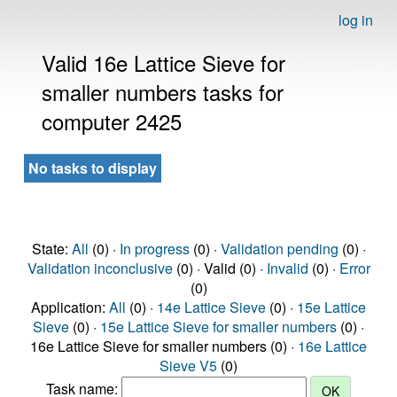
log in
Valid 16e Lattice Sieve for
smaller numbers tasks for
computer 2425
No tasks to display
State:
All
(0) ·
In progress
(0) ·
Validation pending
(0) ·
Validation inconclusive
(0) · Valid (0) ·
Invalid
(0) ·
Error
(0)
Application:
All
(0) ·
14e Lattice Sieve
(0) ·
15e Lattice
Sieve
(0) ·
15e Lattice Sieve for smaller numbers
(0) ·
16e Lattice Sieve for smaller numbers (0) ·
16e Lattice
Sieve V5
(0)
Task name: