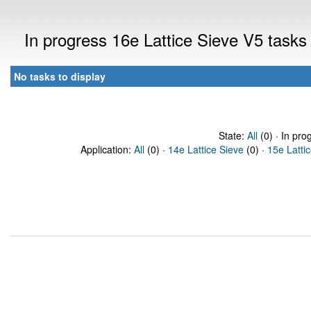
In progress 16e Lattice Sieve V5 tasks
No tasks to display
State:
All
(0) · In pro
Application:
All
(0) ·
14e Lattice Sieve
(0) ·
15e Latti