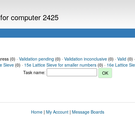
 for computer 2425
gress (0) ·
Validation pending
(0) ·
Validation inconclusive
(0) ·
Valid
(0) 
ce Sieve
(0) ·
15e Lattice Sieve for smaller numbers
(0) ·
16e Lattice Si
Task name:
Home
|
My Account
|
Message Boards