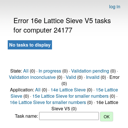
log in
Error 16e Lattice Sieve V5 tasks
for computer 24177
No tasks to display
State:
All
(0) ·
In progress
(0) ·
Validation pending
(0) ·
Validation inconclusive
(0) ·
Valid
(0) ·
Invalid
(0) · Error
(0)
Application:
All
(0) ·
14e Lattice Sieve
(0) ·
15e Lattice
Sieve
(0) ·
15e Lattice Sieve for smaller numbers
(0) ·
16e Lattice Sieve for smaller numbers
(0) · 16e Lattice
Sieve V5 (0)
Task name: