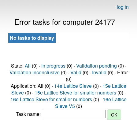
log in
Error tasks for computer 24177
No tasks to display
State:
All
(0) ·
In progress
(0) ·
Validation pending
(0) ·
Validation inconclusive
(0) ·
Valid
(0) ·
Invalid
(0) · Error
(0)
Application: All (0) ·
14e Lattice Sieve
(0) ·
15e Lattice
Sieve
(0) ·
15e Lattice Sieve for smaller numbers
(0) ·
16e Lattice Sieve for smaller numbers
(0) ·
16e Lattice
Sieve V5
(0)
Task name: