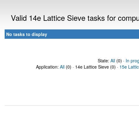
Valid 14e Lattice Sieve tasks for comp
No tasks to display
State:
All
(0) ·
In pro
Application:
All
(0) · 14e Lattice Sieve (0) ·
15e Latti