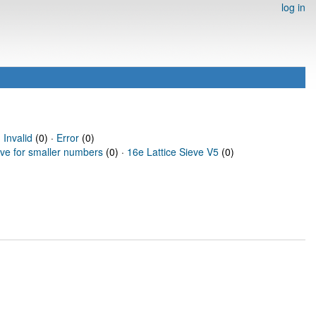
log in
·
Invalid
(0) ·
Error
(0)
eve for smaller numbers
(0) ·
16e Lattice Sieve V5
(0)