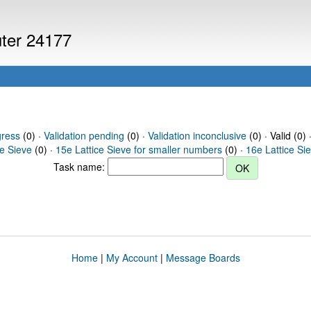
uter 24177
gress
(0) ·
Validation pending
(0) ·
Validation inconclusive
(0) · Valid (0) 
ce Sieve
(0) ·
15e Lattice Sieve for smaller numbers
(0) ·
16e Lattice Si
Task name:
Home
|
My Account
|
Message Boards