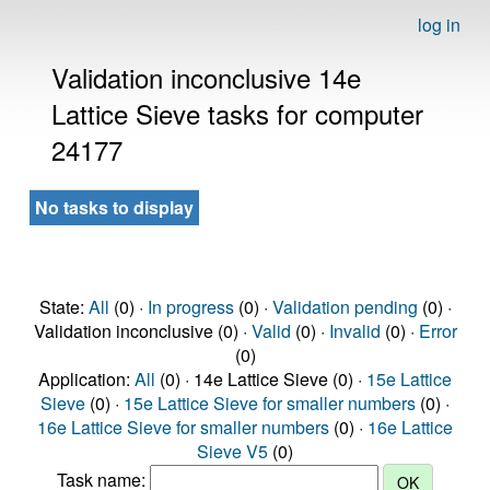
log in
Validation inconclusive 14e
Lattice Sieve tasks for computer
24177
No tasks to display
State:
All
(0) ·
In progress
(0) ·
Validation pending
(0) ·
Validation inconclusive (0) ·
Valid
(0) ·
Invalid
(0) ·
Error
(0)
Application:
All
(0) · 14e Lattice Sieve (0) ·
15e Lattice
Sieve
(0) ·
15e Lattice Sieve for smaller numbers
(0) ·
16e Lattice Sieve for smaller numbers
(0) ·
16e Lattice
Sieve V5
(0)
Task name: