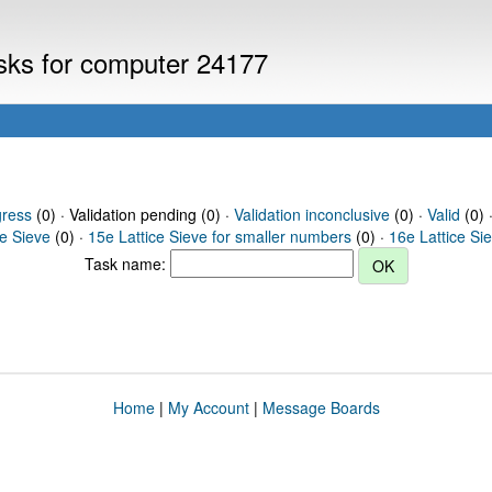
asks for computer 24177
gress
(0) · Validation pending (0) ·
Validation inconclusive
(0) ·
Valid
(0) 
ce Sieve
(0) ·
15e Lattice Sieve for smaller numbers
(0) ·
16e Lattice Si
Task name:
Home
|
My Account
|
Message Boards