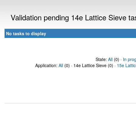
Validation pending 14e Lattice Sieve t
No tasks to display
State:
All
(0) ·
In pro
Application:
All
(0) · 14e Lattice Sieve (0) ·
15e Latti