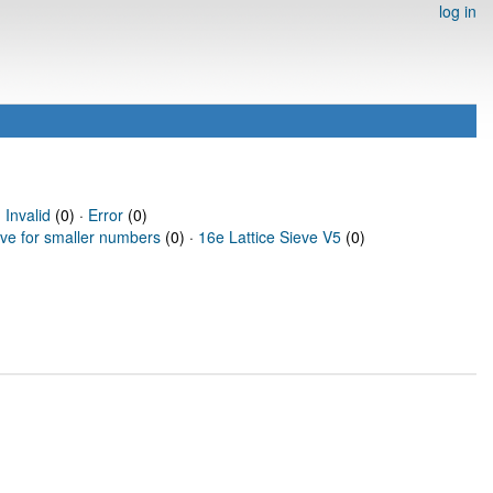
log in
·
Invalid
(0) ·
Error
(0)
eve for smaller numbers
(0) ·
16e Lattice Sieve V5
(0)